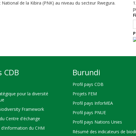
rc National de la Kibira (PNK) au niveau du secteur Rwegura.
1
p
F
P
s CDB
Burundi
Profil pays CDB
atégique pour la diversité
Projets FEM
que
Profil pays InforMEA
Biodiversity Framework
Profil pays PNUE
du Centre d'échange
Profil pays Nations Unies
s d'information du CHM
Résumé des indicateurs de biodi