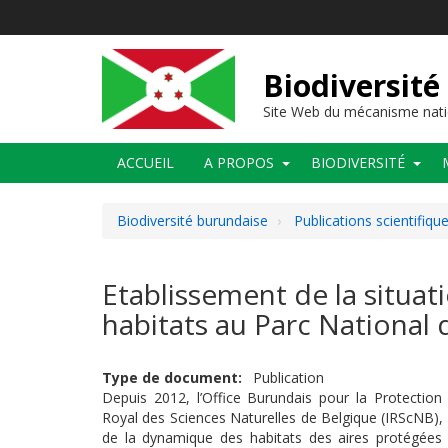
Aller
au
contenu
principal
Biodiversité
Site Web du mécanisme nati
Main
ACCUEIL
A PROPOS
BIODIVERSITÉ
navigation
Biodiversité burundaise
Publications scientifiq
Etablissement de la situat
habitats au Parc National 
Type de document
Publication
Depuis 2012, l’Office Burundais pour la Protection
Royal des Sciences Naturelles de Belgique (IRScNB), a
de la dynamique des habitats des aires protégées