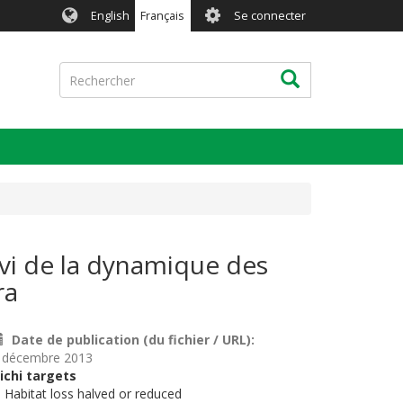
User
English
Français
Se connecter
account
menu
Rechercher
Rechercher
ivi de la dynamique des
ra
Date de publication (du fichier / URL)
 décembre 2013
ichi targets
. Habitat loss halved or reduced