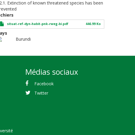
2.1. Extinction of known threatened species has been
revented
ichiers
situat-ref-dyn-habit-pnk-rweg-bi.pdf
446.99 Ko
ays
Burundi
Médias sociaux
Facebook
Twitter
versité