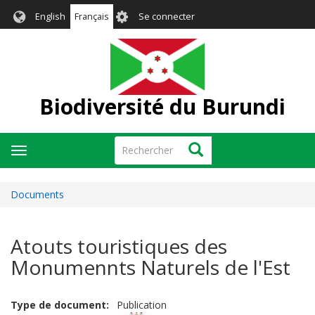
Aller
User
English
Français
Se connecter
au
account
contenu
menu
principal
Biodiversité du Burundi
Rechercher
Rechercher
Toggle
navigation
Documents
Atouts touristiques des
Monumennts Naturels de l'Est
Type de document
Publication