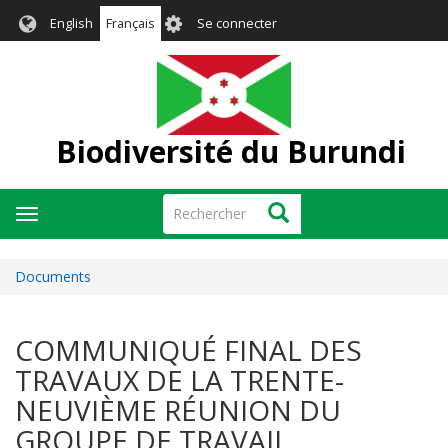
Aller
User
English
Français
Se connecter
au
account
contenu
menu
principal
Biodiversité du Burundi
Rechercher
Rechercher
Toggle
navigation
Documents
COMMUNIQUÉ FINAL DES
TRAVAUX DE LA TRENTE-
NEUVIÈME RÉUNION DU
GROUPE DE TRAVAIL