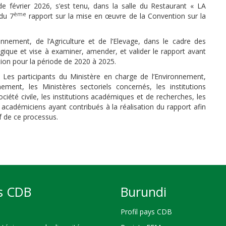
e février 2026, s’est tenu, dans la salle du Restaurant « LA
ème
du 7
rapport sur la mise en œuvre de la Convention sur la
onnement, de l’Agriculture et de l’Elevage, dans le cadre des
gique et vise à examiner, amender, et valider le rapport avant
tion pour la période de 2020 à 2025.
s Les participants du Ministère en charge de l’Environnement,
nement, les Ministères sectoriels concernés
,
les institutions
ociété civile, les institutions académiques et de recherches, les
t académiciens ayant contribués à la réalisation du rapport afin
sif de ce processus.
s CDB
Burundi
Profil pays CDB