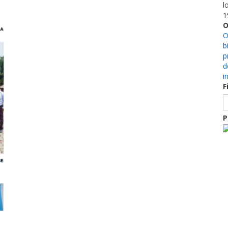
l
1
O
O
b
p
d
i
F
P