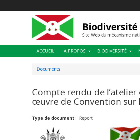
Aller
au
contenu
principal
Biodiversité
Site Web du mécanisme nati
Main
ACCUEIL
A PROPOS
BIODIVERSITÉ
navigation
Documents
Compte rendu de l’atelier 
œuvre de Convention sur l
Type de document
Report