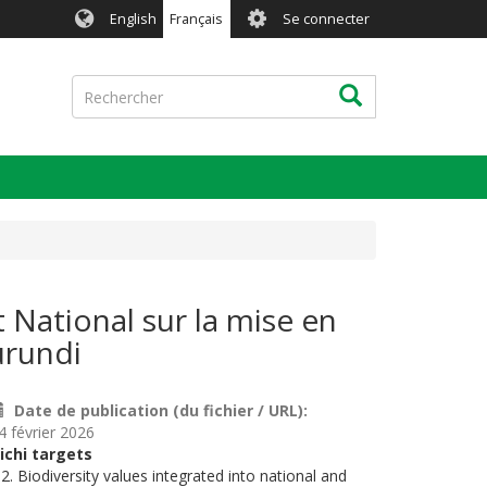
User
English
Français
Se connecter
account
menu
Rechercher
Rechercher
 National sur la mise en
urundi
Date de publication (du fichier / URL)
4 février 2026
ichi targets
.2. Biodiversity values integrated into national and