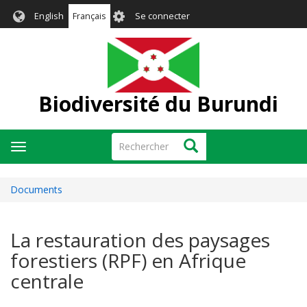
Aller
User
English
Français
Se connecter
au
account
contenu
menu
principal
Biodiversité du Burundi
Rechercher
Rechercher
Toggle
navigation
Documents
La restauration des paysages
forestiers (RPF) en Afrique
centrale