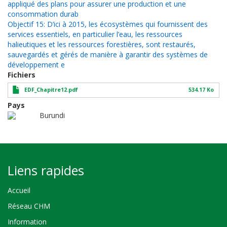
appliqué des plans pour assurer une production et une
consommation durab
Objectif 15: D’ici à 2015, les écosystèmes qui fournissent des
services essentiels, en particulier l’eau, les ressources
halieutiques et les ressources forestières, sont restaurés,
sauvegardés et gérés de manière à garantir des systèmes de
développement e
Fichiers
EDF_Chapitre12.pdf
534.17 Ko
Pays
Burundi
Liens rapides
Accueil
Réseau CHM
Information