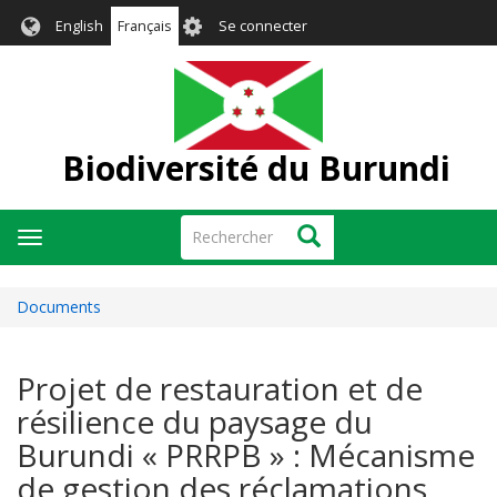
Aller
User
English
Français
Se connecter
au
account
contenu
menu
principal
Biodiversité du Burundi
Rechercher
Rechercher
Toggle
navigation
Documents
Projet de restauration et de
résilience du paysage du
Burundi « PRRPB » : Mécanisme
de gestion des réclamations