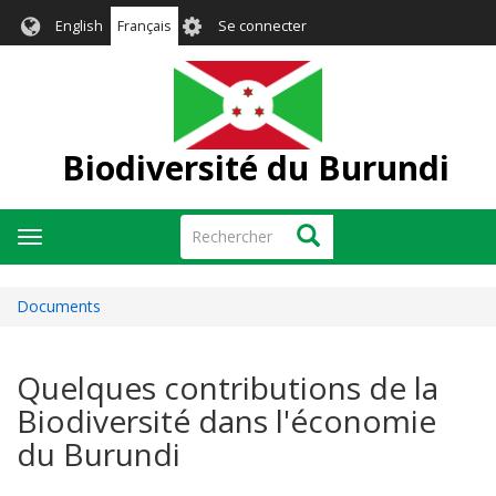
Aller
User
English
Français
Se connecter
au
account
contenu
menu
principal
Biodiversité du Burundi
Rechercher
Rechercher
Toggle
navigation
Documents
Quelques contributions de la
Biodiversité dans l'économie
du Burundi