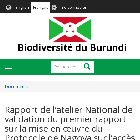
Aller
User
English
Français
Se connecter
au
account
contenu
menu
principal
Biodiversité du Burundi
Rechercher
Rechercher
Toggle
navigation
Documents
Rapport de l’atelier National de
validation du premier rapport
sur la mise en œuvre du
Protocole de Nagoya sur l’accès