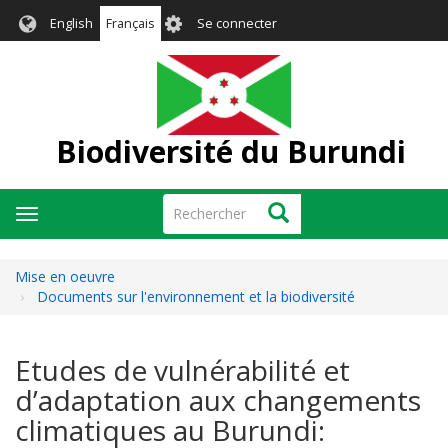
Aller
User
English
Français
Se connecter
au
account
contenu
menu
principal
Biodiversité du Burundi
Rechercher
Rechercher
Toggle
navigation
Mise en oeuvre
Documents sur l'environnement et la biodiversité
Etudes de vulnérabilité et
d’adaptation aux changements
climatiques au Burundi: