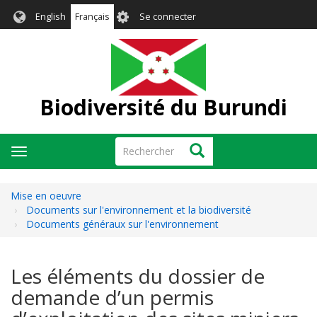
Aller
User
English
Français
Se connecter
au
account
contenu
menu
principal
Biodiversité du Burundi
Rechercher
Rechercher
Toggle
navigation
Mise en oeuvre
Documents sur l'environnement et la biodiversité
Documents généraux sur l'environnement
Les éléments du dossier de
demande d’un permis