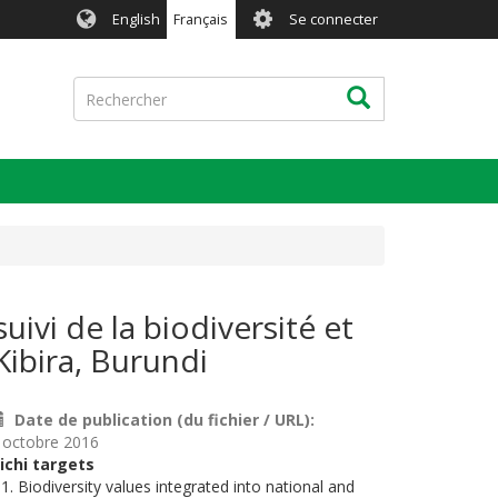
User
English
Français
Se connecter
account
menu
Rechercher
Rechercher
ivi de la biodiversité et
Kibira, Burundi
Date de publication (du fichier / URL)
 octobre 2016
ichi targets
.1. Biodiversity values integrated into national and