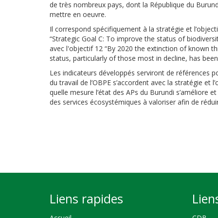
de très nombreux pays, dont la République du Burund
mettre en oeuvre.
Il correspond spécifiquement à la stratégie et l’objecti
“Strategic Goal C: To improve the status of biodivers
avec l'objectif
12
“By 2020 the
extinction of known t
status, particularly of
those most in decline
, has bee
Les indicateurs développés
serviront de références p
du travail de l’OBPE s’accordent avec la stratégie et l’
quelle mesure l’état des APs du Burundi s’améliore et
des services écosystémiques à valoriser afin de réduir
Liens rapides
Lien
Accueil
CDB