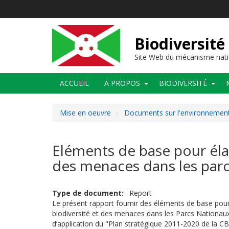
Aller
au
contenu
principal
Biodiversité
Site Web du mécanisme nati
Main
ACCUEIL
A PROPOS
BIODIVERSITÉ
navigation
Mise en oeuvre
Documents sur l'environnement 
Eléments de base pour élabo
des menaces dans les parcs
Type de document
Report
Le présent rapport fournir des éléments de base pour 
biodiversité et des menaces dans les Parcs Nationaux de
d’application du "Plan stratégique 2011-2020 de la C