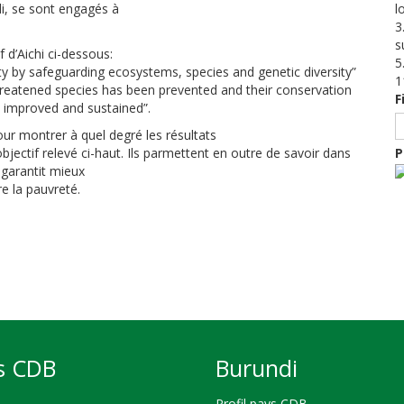
i, se sont engagés à
l
3
s
f d’Aichi ci-dessous:
5
ity by safeguarding ecosystems, species and genetic diversity”
1
hreatened species has been prevented
and their conservation
F
n
improved and sustained”
.
our montrer à quel degré les résultats
objectif relevé ci-haut. Ils parmettent en outre de
savoir dans
P
 garantit mieux
e la pauvreté.
s CDB
Burundi
Profil pays CDB