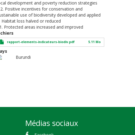
ocal development and poverty reduction strategies
.2. Positive incentives for conservation and
ustainable use of biodiversity developed and applied
. Habitat loss halved or reduced
1. Protected areas increased and improved
ichiers
rapport-elements-indicateurs-biodiv.pdf
5.11 Mo
ays
Burundi
Médias sociaux
Facebook