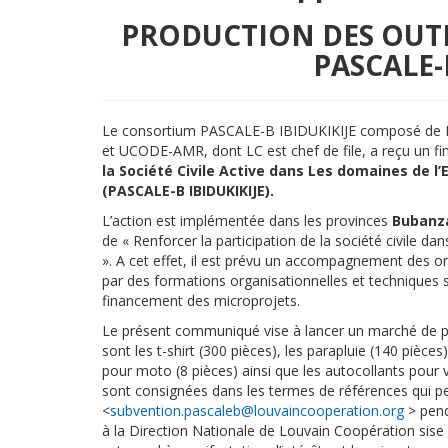
PRODUCTION DES OUTIL
PASCALE-B
Le consortium PASCALE-B IBIDUKIKIJE composé de L
et UCODE-AMR, dont LC est chef de file, a reçu un 
la Société Civile Active dans Les domaines de l
(PASCALE-B IBIDUKIKIJE).
L’action est implémentée dans les provinces
Bubanz
de « Renforcer la participation de la société civile d
». A cet effet, il est prévu un accompagnement des o
par des formations organisationnelles et techniques su
financement des microprojets.
Le présent communiqué vise à lancer un marché de prod
sont les t-shirt (300 pièces), les parapluie (140 pièces
pour moto (8 pièces) ainsi que les autocollants pour v
sont consignées dans les termes de références qui p
<
subvention.pascaleb@louvaincooperation.org
> pend
à la Direction Nationale de Louvain Coopération sis