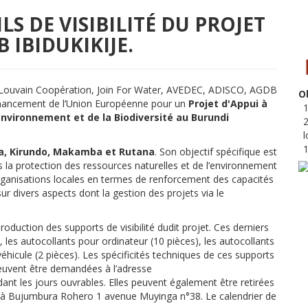
S DE VISIBILITÉ DU PROJET
 IBIDUKIKIJE.
ouvain Coopération, Join For Water, AVEDEC, ADISCO, AGDB
Ob
financement de l’Union Européenne pour un
Projet d'Appui à
1
’Environnement et de la Biodiversité au Burundi
2
l
1
a, Kirundo, Makamba et Rutana
. Son objectif spécifique est
ans la protection des ressources naturelles et de l’environnement
rganisations locales en termes de renforcement des capacités
r divers aspects dont la gestion des projets via le
uction des supports de visibilité dudit projet. Ces derniers
), les autocollants pour ordinateur (10 pièces), les autocollants
éhicule (2 pièces). Les spécificités techniques de ces supports
euvent être demandées à l’adresse
ant les jours ouvrables. Elles peuvent également être retirées
e à Bujumbura Rohero 1 avenue Muyinga n°38. Le calendrier de