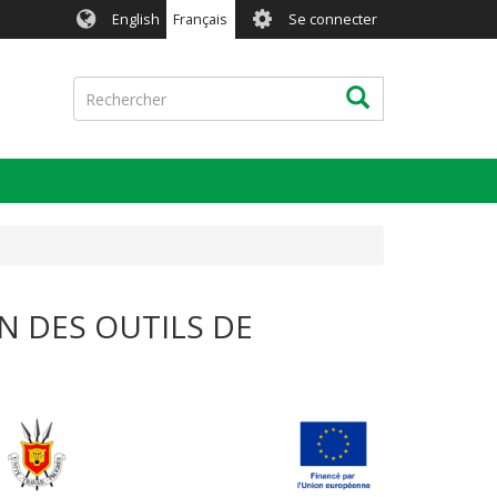
User
English
Français
Se connecter
account
menu
Rechercher
Rechercher
ON DES OUTILS DE