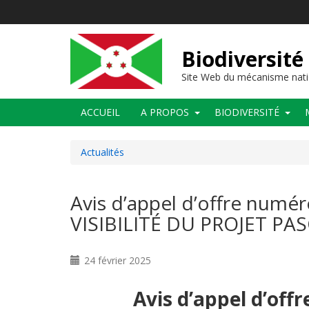
Aller
au
contenu
principal
Biodiversité
Site Web du mécanisme nati
Main
ACCUEIL
A PROPOS
BIODIVERSITÉ
navigation
Actualités
Avis d’appel d’offre nu
VISIBILITÉ DU PROJET PAS
24 février 2025
Avis d’appel d’off