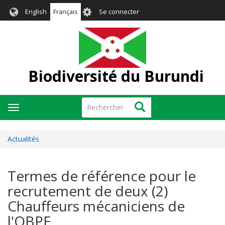
Aller
User
English
Français
Se connecter
au
account
contenu
menu
principal
Biodiversité du Burundi
Rechercher
Rechercher
Toggle
navigation
Actualités
Termes de référence pour le
recrutement de deux (2)
Chauffeurs mécaniciens de
l'OBPE