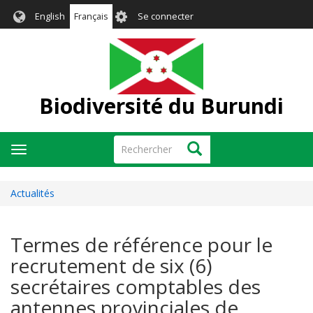
Aller
User
English
Français
Se connecter
au
account
contenu
menu
principal
Biodiversité du Burundi
Rechercher
Rechercher
Toggle
navigation
Actualités
Termes de référence pour le
recrutement de six (6)
secrétaires comptables des
antennes provinciales de