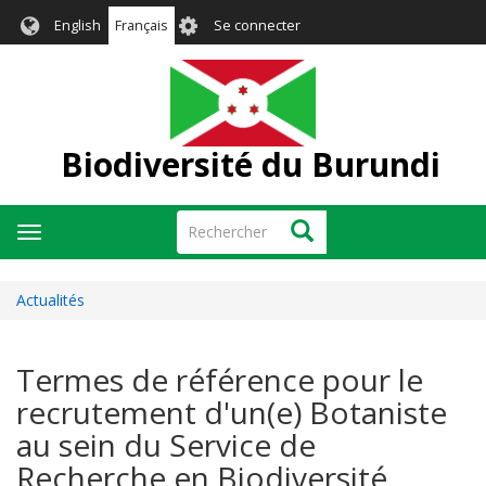
Aller
User
English
Français
Se connecter
au
account
contenu
menu
principal
Biodiversité du Burundi
Rechercher
Rechercher
Toggle
navigation
Actualités
Termes de référence pour le
recrutement d'un(e) Botaniste
au sein du Service de
Recherche en Biodiversité