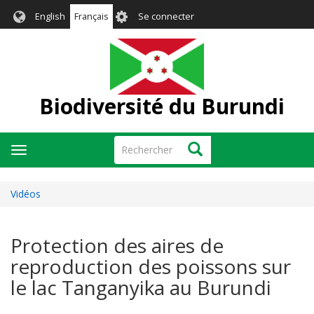
Aller
User
English
Français
Se connecter
au
account
contenu
menu
principal
Biodiversité du Burundi
Rechercher
Rechercher
Toggle
navigation
Vidéos
Protection des aires de
reproduction des poissons sur
le lac Tanganyika au Burundi