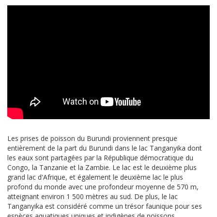
Les prises de poisson du Burundi proviennent presque
entièrement de la part du Burundi dans le lac Tanganyika dont
les eaux sont partagées par la République démocratique du
Congo, la Tanzanie et la Zambie. Le lac est le deuxième plus
grand lac d'Afrique, et également le deuxième lac le plus
profond du monde avec une profondeur moyenne de 570 m,
atteignant environ 1 500 mètres au sud. De plus, le lac
Tanganyika est considéré comme un trésor faunique pour ses
espèces aquatiques uniques et indigènes de poissons,