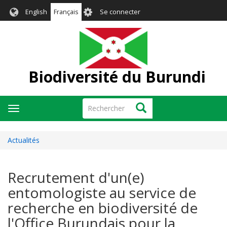
Aller
User
English
Français
Se connecter
au
account
contenu
menu
principal
Biodiversité du Burundi
Rechercher
Rechercher
Toggle
navigation
Actualités
Recrutement d'un(e)
entomologiste au service de
recherche en biodiversité de
l'Office Burundais pour la