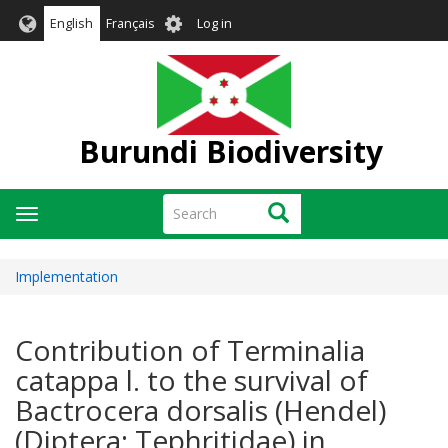
Skip
User
English
Français
Log in
to
account
main
menu
content
Burundi Biodiversity
Search
Search
Toggle
navigation
Implementation
Contribution of Terminalia
catappa l. to the survival of
Bactrocera dorsalis (Hendel)
(Diptera: Tephritidae) in