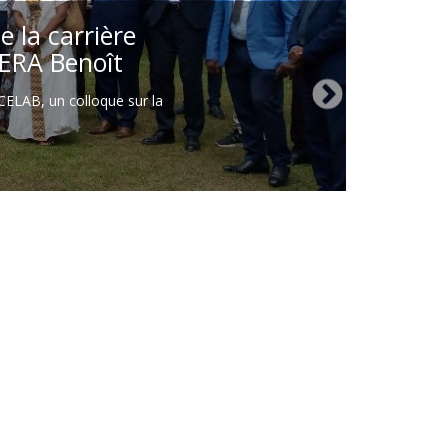
e la carrière
HERA Benoît
 CELAB, un colloque sur la