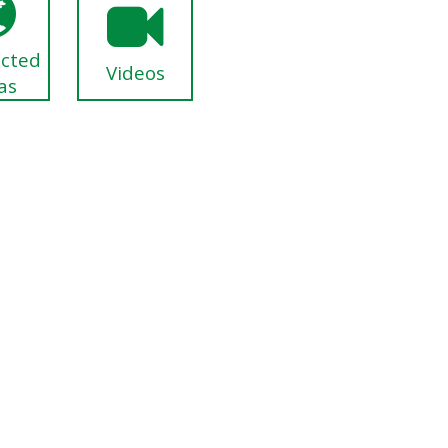
ected
Videos
as