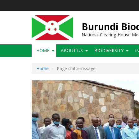
Skip
to
main
content
Burundi Biod
National Clearing-House M
Main
HOME
ABOUT US
BIODIVERSITY
I
navigation
Home
Page d'atterrissage