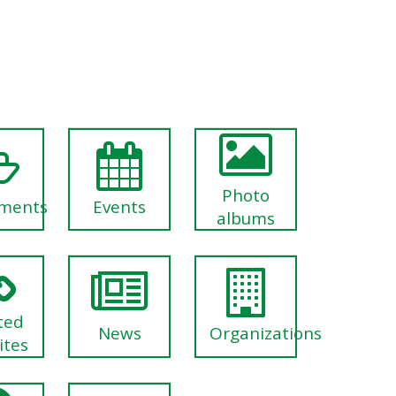
Photo
ments
Events
albums
ted
News
Organizations
ites