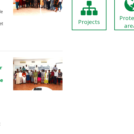
de
Prot
Projects
et
are
r
de
t