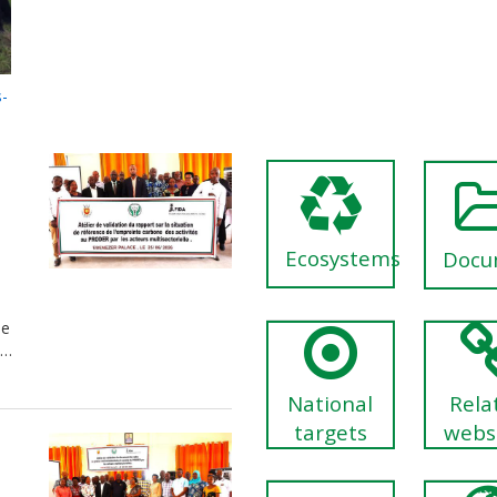
s-
Ecosystems
Docu
de
l…
National
Rela
targets
webs