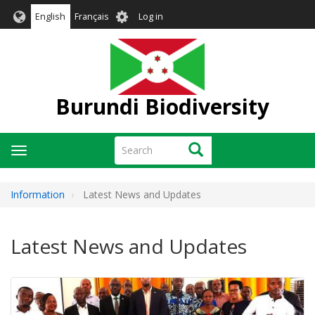
Skip
User
English
Français
Log in
to
account
main
menu
content
Burundi Biodiversity
Search
Search
Toggle
navigation
Information
Latest News and Updates
Latest News and Updates