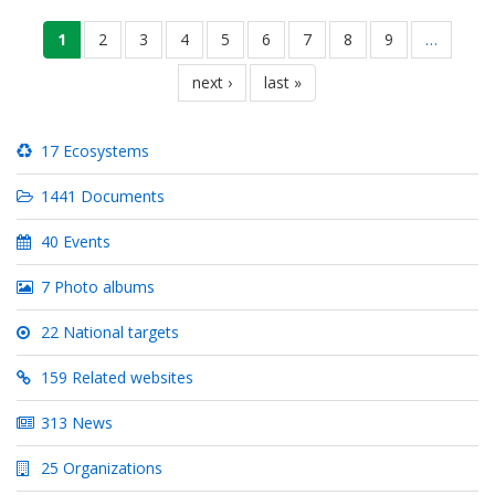
Pagination
current
1
page
2
page
3
page
4
page
5
page
6
page
7
page
8
page
9
…
page
next
next ›
last
last »
page
page
17 Ecosystems
1441 Documents
40 Events
7 Photo albums
22 National targets
159 Related websites
313 News
25 Organizations