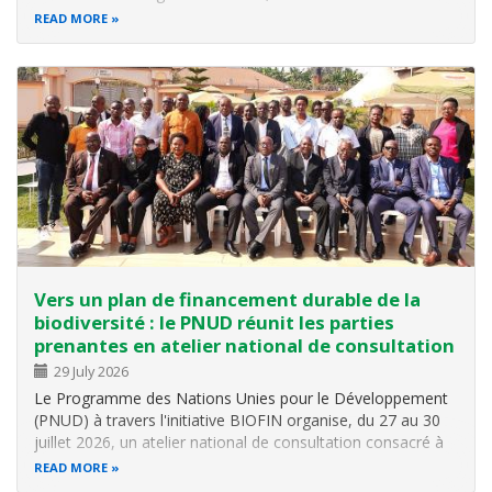
l’Environnement, de l’Agriculture et de l’Élevage, à travers
READ MORE
l’Office Burundais pour la Protection de l’Environnement
(OBPE), a…
Vers un plan de financement durable de la
biodiversité : le PNUD réunit les parties
prenantes en atelier national de consultation
29 July 2026
Le Programme des Nations Unies pour le Développement
(PNUD) à travers l'initiative BIOFIN organise, du 27 au 30
juillet 2026, un atelier national de consultation consacré à
l'Évaluation des Besoins de Financement de la Biodiversité
READ MORE
(EFB) . Réunissant les représentants des ministères