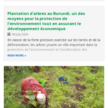
L'objectif de…
Plantation d'arbres au Burundi, un des
moyens pour la protection de
l’environnement tout en assurant le
développement économique
09 July 2026
En raison de la forte pression exercée sur les terres et de la
déforestation, les arbres jouent un rôle important dans la
protection de l'environnement et l'amélioration des
conditions de vie de la population. Les arbres fournissent
READ MORE
du bois de chauffage, du bois de construction, des fruits,
du…