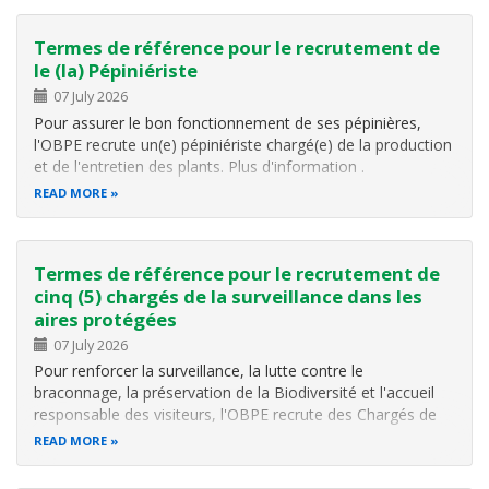
Protection de l'Environnement
Termes de référence pour le recrutement de
le (la) Pépiniériste
07 July 2026
Pour assurer le bon fonctionnement de ses pépinières,
l'OBPE recrute un(e) pépiniériste chargé(e) de la production
et de l'entretien des plants. Plus d'information .
READ MORE
Termes de référence pour le recrutement de
cinq (5) chargés de la surveillance dans les
aires protégées
07 July 2026
Pour renforcer la surveillance, la lutte contre le
braconnage, la préservation de la Biodiversité et l'accueil
responsable des visiteurs, l'OBPE recrute des Chargés de
surveillance dans ses aires protégées. Pour plus
READ MORE
d'information, cliquer ici .