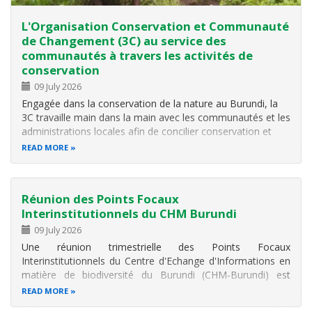
L'Organisation Conservation et Communauté
de Changement (3C) au service des
communautés à travers les activités de
conservation
09 July 2026
Engagée dans la conservation de la nature au Burundi, la
3C travaille main dans la main avec les communautés et les
administrations locales afin de concilier conservation et
développement communautaire. Elle a pour objectif de
READ MORE
sauvegarder et protéger la flore et la faune ainsi que leurs
habitas…
Réunion des Points Focaux
Interinstitutionnels du CHM Burundi
09 July 2026
Une réunion trimestrielle des Points Focaux
Interinstitutionnels du Centre d'Echange d'Informations en
matière de biodiversité du Burundi (CHM-Burundi) est
organisée le jeudi 9 juillet 2026 à Jabe au Centre de
READ MORE
Recherche en Biodiversité de l'Office Burundais pour la