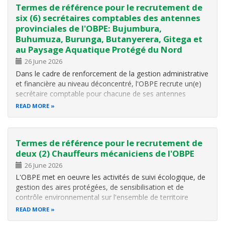
Termes de référence pour le recrutement de
six (6) secrétaires comptables des antennes
provinciales de l'OBPE: Bujumbura,
Buhumuza, Burunga, Butanyerera, Gitega et
au Paysage Aquatique Protégé du Nord
26 June 2026
Dans le cadre de renforcement de la gestion administrative
et financière au niveau déconcentré, l'OBPE recrute un(e)
secrétaire comptable pour chacune de ses antennes
provinciales de Bujumbura, Buhumuza, Burunga,
READ MORE
Butanyerera, Gitega et au Paysage Aquatique Protégé du
Nord sous la supervision…
Termes de référence pour le recrutement de
deux (2) Chauffeurs mécaniciens de l'OBPE
26 June 2026
L'OBPE met en oeuvre les activités de suivi écologique, de
gestion des aires protégées, de sensibilisation et de
contrôle environnemental sur l'ensemble de territoire
national. Ces activités nécessitent des déplacements
READ MORE
fréquents du personnel, du matériel et parfois