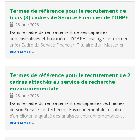
Termes de référence pour le recrutement de
trois (3) cadres de Service Financier de l'OBPE
26 June 2026
Dans le cadre de renforcement de ses capacités
administratives et financières, l'OBPE envisage de recruter
un(e) Cadre du Service Financier, Titulaire d'un Master en
Comptabilité ou discipline similaire, afin de contribuer à la
READ MORE
planification, l'exécution, le contrôle et le reporting financier
de l…
Termes de référence pour le recrutement de 2
cadres attachés au service de recherche
environnementale
26 June 2026
Dans le cadre du renforcement des capacités techniques
de son Service de Recherche Environnementale, et afin
d'améliorer la qualité des analyses environnementales et
des études scientifiques, l'OBPE envisage de recruter un(e)
READ MORE
Cadre titulaire au minimum d'un diplôme de niveau BAC III
(Licence) en…