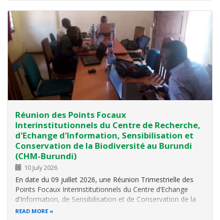
sectoriels, des…
Réunion des Points Focaux
Interinstitutionnels du Centre de Recherche,
d'Echange d'Information, Sensibilisation et
Conservation de la Biodiversité au Burundi
(CHM-Burundi)
10 July 2026
En date du 09 juillet 2026, une Réunion Trimestrielle des
Points Focaux Interinstitutionnels du Centre d’Echange
d’Information, de Sensibilisation et de Conservation de la
Biodiversité au Burundi (CHM-Burundi) a été organisée au
READ MORE
Centre de Recherche en Biodiversité de l’OBPE à Jabe.