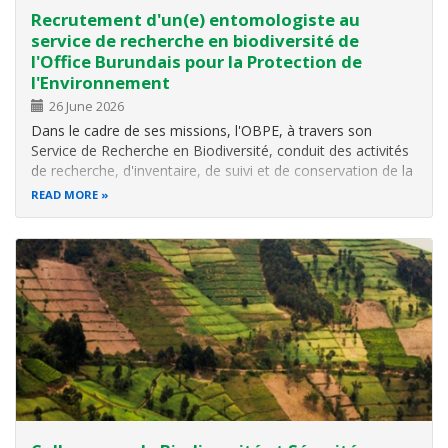
Recrutement d'un(e) entomologiste au
service de recherche en biodiversité de
l'Office Burundais pour la Protection de
l'Environnement
26 June 2026
Dans le cadre de ses missions, l'OBPE, à travers son
Service de Recherche en Biodiversité, conduit des activités
de recherche, d'inventaire, de suivi et de conservation de la
biodiversité (faune, écosystèmes), en particulier au sein des
READ MORE
aires protégées, forêts naturelles, zones humides et
autres…