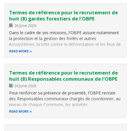
d'équipements sensibles. Le…
Termes de référence pour le recrutement de
huit (8) gardes forestiers de l'OBPE
26 June 2026
Dans le cadre de ses missions, l'OBPE assure notamment
la protection et la gestion des forêts et autres
écosystèmes, la lutte contre la déforestation et les feux de
brousse, le contrôle de l'exploitation des ressources
READ MORE
forestières et la surveillance des aires protégées. Pour
renforcer la présence et…
Termes de référence pour le recrutement de
huit (8) Responsables communaux de l'OBPE
26 June 2026
Pour renforcer sa présence de proximité, l'OBPE recrute
des Responsables communaux chargés de coordonner, au
niveau de chaque Commune, les activités
environnementales et forestières. Pour plus d'informations
READ MORE
veuillez cliquer ici .