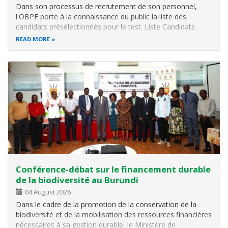
Dans son processus de recrutement de son personnel,
l'OBPE porte à la connaissance du public la liste des
candidats présélectionnés pour le test. Liste Candidats
présélectionnés.
READ MORE
Conférence-débat sur le financement durable
de la biodiversité au Burundi
04 August 2026
Dans le cadre de la promotion de la conservation de la
biodiversité et de la mobilisation des ressources financières
nécessaires à sa gestion durable, le Ministère de