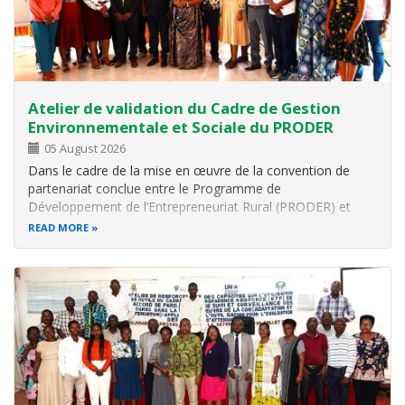
Atelier de validation du Cadre de Gestion
Environnementale et Sociale du PRODER
05 August 2026
Dans le cadre de la mise en œuvre de la convention de
partenariat conclue entre le Programme de
Développement de l’Entrepreneuriat Rural (PRODER) et
l’Office Burundais pour la Protection de l’Environnement
READ MORE
(OBPE), l’OBPE a organisé, ce 26 juin 2026, à l’Hôtel
EBENEZER PALACE de Bujumbura, un atelier…