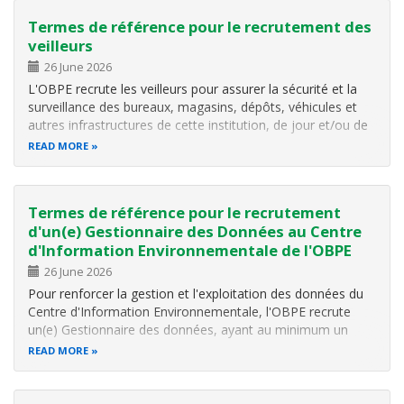
Termes de référence pour le recrutement des
veilleurs
26 June 2026
L'OBPE recrute les veilleurs pour assurer la sécurité et la
surveillance des bureaux, magasins, dépôts, véhicules et
autres infrastructures de cette institution, de jour et/ou de
nuit. Pour plus d'informations, cliquer ici .
READ MORE
Termes de référence pour le recrutement
d'un(e) Gestionnaire des Données au Centre
d'Information Environnementale de l'OBPE
26 June 2026
Pour renforcer la gestion et l'exploitation des données du
Centre d'Information Environnementale, l'OBPE recrute
un(e) Gestionnaire des données, ayant au minimum un
diplôme de Bac III en Statistique ou discipline similaire.
READ MORE
Pour plus d'informations, veuillez cliquer ici .