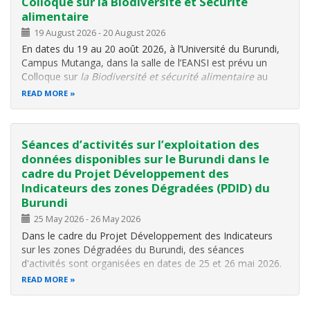
Colloque sur la Biodiversité et Sécurité
alimentaire
19 August 2026
-
20 August 2026
En dates du 19 au 20 août 2026, à l’Université du Burundi,
Campus Mutanga, dans la salle de l’EANSI est prévu un
Colloque sur
la Biodiversité et sécurité alimentaire
au
Burundi, 2026. Le colloque est organisé par l’université du
READ MORE
Burundi via ses centres de recherche (CRAVE, CRSNE,
CURSA, CREDSR et
Séances d’activités sur l’exploitation des
données disponibles sur le Burundi dans le
cadre du Projet Développement des
Indicateurs des zones Dégradées (PDID) du
Burundi
25 May 2026
-
26 May 2026
Dans le cadre du Projet Développement des Indicateurs
sur les zones Dégradées du Burundi, des séances
d'activités sont organisées en dates de 25 et 26 mai 2026.
Ces séances auront lieu dans le Centre d'information
READ MORE
Environnementale de l'OBPE et deux activités sont alors
prévues pour réalisation :