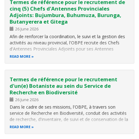
Termes de référence pour le recrutement de
cinq (5) Chefs d'Antennes Provinciales
Adjoints: Bujumbura, Buhumuza, Burunga,
Butanyerera et Gitega
26 June 2026
Afin de renforcer la coordination, le suivi et la gestion des
activités au niveau provincial, l'OBPE recrute des Chefs
d'Antennes Provinciales Adjoints pour ses Antennes
Bujumbura, Buhumuza, Burunga, Butanyerera et Gitega,
READ MORE
qui assisteront les Chefs d'Antennes dans leurs fonctions et
assureront leurs…
Termes de référence pour le recrutement
d'un(e) Botaniste au sein du Service de
Recherche en Biodiversité
26 June 2026
Dans le cadre de ses missions, l'OBPE, à travers son
service de Recherche en Biodiversité, conduit des activités
de recherche, d'inventaire, de suivi et de conservation de la
Biodiversité (flore, faune, écosystèmes), en particulier au
READ MORE
sein des aires protégées, forêts naturelles, zones humides,
et…