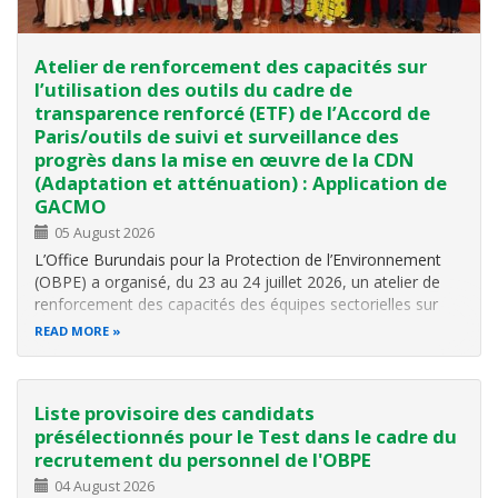
Atelier de renforcement des capacités sur
l’utilisation des outils du cadre de
transparence renforcé (ETF) de l’Accord de
Paris/outils de suivi et surveillance des
progrès dans la mise en œuvre de la CDN
(Adaptation et atténuation) : Application de
GACMO
05 August 2026
L’Office Burundais pour la Protection de l’Environnement
(OBPE) a organisé, du 23 au 24 juillet 2026, un atelier de
renforcement des capacités des équipes sectorielles sur
l’utilisation des outils du Cadre de transparence renforcé
READ MORE
(Enhanced Transparency Framework – ETF) de l’Accord de
Paris, avec un…
Liste provisoire des candidats
présélectionnés pour le Test dans le cadre du
recrutement du personnel de l'OBPE
04 August 2026