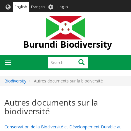
Skip
User
English
Français
Log in
to
account
main
menu
content
Burundi Biodiversity
Search
Search
Toggle
navigation
Biodiversity
Autres documents sur la biodiversité
Autres documents sur la
biodiversité
Conservation de la Biodiversité et Développement Durable au