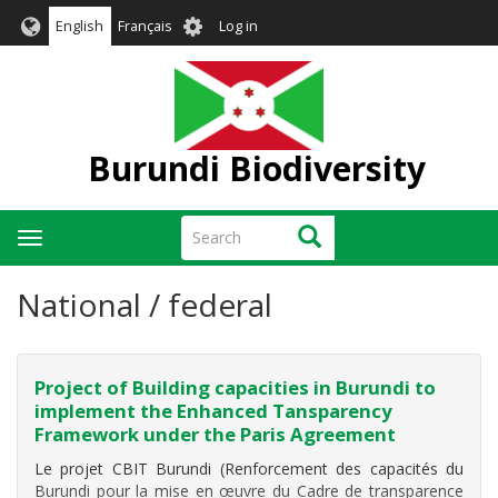
Skip
User
English
Français
Log in
to
account
main
menu
content
Burundi Biodiversity
Search
Search
Toggle
navigation
National / federal
Project of Building capacities in Burundi to
implement the Enhanced Tansparency
Framework under the Paris Agreement
Le projet CBIT Burundi (Renforcement des capacités du
Burundi pour la mise en œuvre du Cadre de transparence