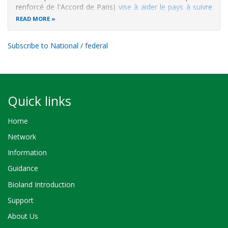
renforcé de l'Accord de Paris)
vise à aider le pays à suivre
ses progrès climatiques
. Mis en œuvre par l'
Office
READ MORE
Burundais pour la Protection de l'Environnement (OBPE)
, il
renforce les
Subscribe to National / federal
Quick links
Home
Network
Information
Guidance
Bioland Introduction
Support
About Us