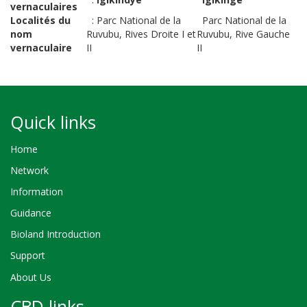
vernaculaires
Localités du
:
Parc National de la
Parc National de la
nom
Ruvubu, Rives Droite I et
Ruvubu, Rive Gauche
vernaculaire
II
II
Quick links
Home
Network
Information
Guidance
Bioland Introduction
Support
About Us
CBD links