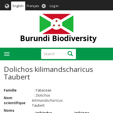
Skip
User
English
Français
Log in
to
account
main
menu
content
Burundi Biodiversity
Search
Search
Toggle
navigation
Dolichos kilimandscharicus
Taubert
Famille
:
Fabaceae
:
Dolichos
Nom
kilimandscharicus
scientifique
Taubert
Noms
:
Igikindye
Igikinge