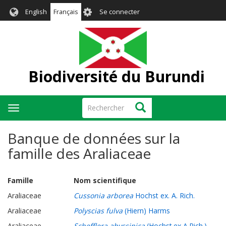
Aller
User
English
Français
Se connecter
au
account
contenu
menu
principal
Biodiversité du Burundi
Rechercher
Rechercher
Toggle
navigation
Banque de données sur la
famille des Araliaceae
Famille Nom scientifique
Araliaceae
Cussonia arborea
Hochst ex. A. Rich.
Araliaceae
Polyscias fulva
(Hiern) Harms
Araliaceae
Schefflera abyssinica
(Hochst.ex A.Rich.)