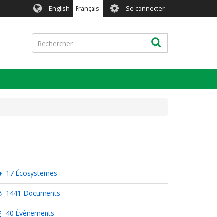
User
English
Français
Se connecter
account
menu
Rechercher
Rechercher
17 Écosystèmes
1441 Documents
40 Évènements