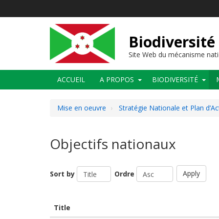
Aller
au
contenu
principal
Biodiversité
Site Web du mécanisme nati
Main
ACCUEIL
A PROPOS
BIODIVERSITÉ
navigation
Mise en oeuvre
Stratégie Nationale et Plan d’Ac
Objectifs nationaux
Apply
Sort by
Ordre
Title