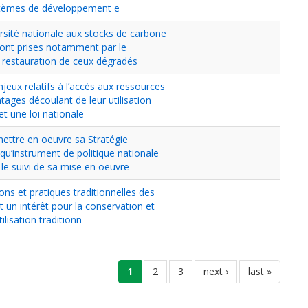
ystèmes de développement e
versité nationale aux stocks de carbone
sont prises notamment par le
a restauration de ceux dégradés
njeux relatifs à l’accès aux ressources
tages découlant de leur utilisation
et une loi nationale
mettre en oeuvre sa Stratégie
 qu’instrument de politique nationale
le suivi de sa mise en oeuvre
ons et pratiques traditionnelles des
un intérêt pour la conservation et
tilisation traditionn
page
1
page
2
page
3
page
next ›
dernière
last »
courante
suivante
page