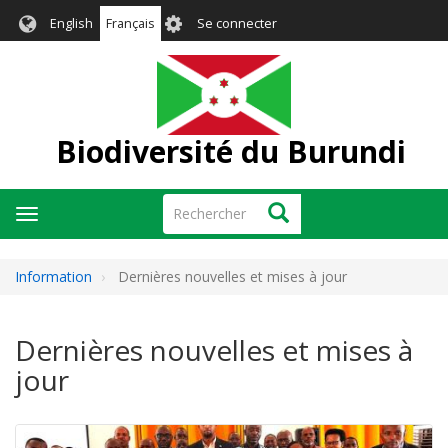
Aller
User
English
Français
Se connecter
au
account
contenu
menu
principal
Biodiversité du Burundi
Rechercher
Rechercher
Toggle
navigation
Information
Dernières nouvelles et mises à jour
Dernières nouvelles et mises à
jour