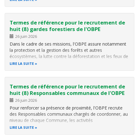
fréquents du personnel, du matériel et parfois
d'équipements sensibles. Le…
Termes de référence pour le recrutement de
huit (8) gardes forestiers de l'OBPE
26 juin 2026
Dans le cadre de ses missions, l'OBPE assure notamment
la protection et la gestion des forêts et autres
écosystèmes, la lutte contre la déforestation et les feux de
brousse, le contrôle de l'exploitation des ressources
LIRE LA SUITE
forestières et la surveillance des aires protégées. Pour
renforcer la présence et…
Termes de référence pour le recrutement de
huit (8) Responsables communaux de l'OBPE
26 juin 2026
Pour renforcer sa présence de proximité, l'OBPE recrute
des Responsables communaux chargés de coordonner, au
niveau de chaque Commune, les activités
environnementales et forestières. Pour plus d'informations
LIRE LA SUITE
veuillez cliquer ici .