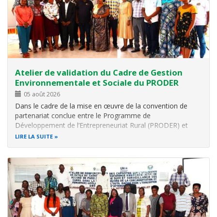
Atelier de validation du Cadre de Gestion
Environnementale et Sociale du PRODER
05 août 2026
Dans le cadre de la mise en œuvre de la convention de
partenariat conclue entre le Programme de
Développement de l’Entrepreneuriat Rural (PRODER) et
l’Office Burundais pour la Protection de l’Environnement
LIRE LA SUITE
(OBPE), l’OBPE a organisé, ce 26 juin 2026, à l’Hôtel
EBENEZER PALACE de Bujumbura, un atelier…