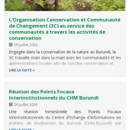
L'Organisation Conservation et Communauté
de Changement (3C) au service des
communautés à travers les activités de
conservation
09 juillet 2026
Engagée dans la conservation de la nature au Burundi, la
3C travaille main dans la main avec les communautés et les
administrations locales afin de concilier conservation et
développement communautaire. Elle a pour objectif de
LIRE LA SUITE
sauvegarder et protéger la flore et la faune ainsi que leurs
habitas…
Réunion des Points Focaux
Interinstitutionnels du CHM Burundi
09 juillet 2026
Une réunion trimestrielle des Points Focaux
Interinstitutionnels du Centre d'Echange d'Informations en
matière de biodiversité du Burundi (CHM-Burundi) est
organisée le jeudi 9 juillet 2026 à Jabe au Centre de
LIRE LA SUITE