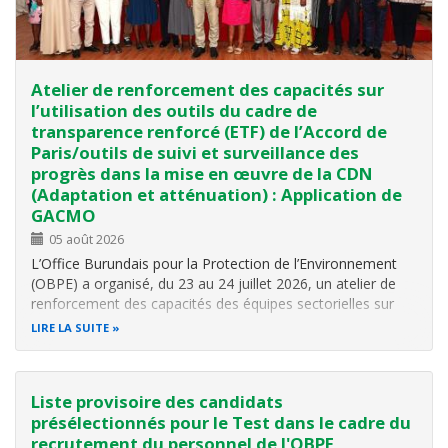
Atelier de renforcement des capacités sur
l’utilisation des outils du cadre de
transparence renforcé (ETF) de l’Accord de
Paris/outils de suivi et surveillance des
progrès dans la mise en œuvre de la CDN
(Adaptation et atténuation) : Application de
GACMO
05 août 2026
L’Office Burundais pour la Protection de l’Environnement
(OBPE) a organisé, du 23 au 24 juillet 2026, un atelier de
renforcement des capacités des équipes sectorielles sur
l’utilisation des outils du Cadre de transparence renforcé
LIRE LA SUITE
(Enhanced Transparency Framework – ETF) de l’Accord de
Paris, avec un…
Liste provisoire des candidats
présélectionnés pour le Test dans le cadre du
recrutement du personnel de l'OBPE