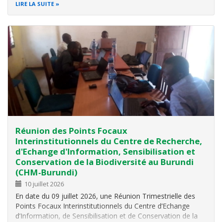
l'Évaluation des Besoins de Financement de la Biodiversité
LIRE LA SUITE
(EFB) . Réunissant les représentants des ministères
sectoriels, des…
Réunion des Points Focaux
Interinstitutionnels du Centre de Recherche,
d'Echange d'Information, Sensibilisation et
Conservation de la Biodiversité au Burundi
(CHM-Burundi)
10 juillet 2026
En date du 09 juillet 2026, une Réunion Trimestrielle des
Points Focaux Interinstitutionnels du Centre d’Echange
d’Information, de Sensibilisation et de Conservation de la