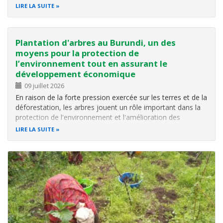
Biodiversité au Burundi (CHM-Burundi) a été organisée au
LIRE LA SUITE
Centre de Recherche en Biodiversité de l’OBPE à Jabe.
L'objectif de…
Plantation d'arbres au Burundi, un des
moyens pour la protection de
l’environnement tout en assurant le
développement économique
09 juillet 2026
En raison de la forte pression exercée sur les terres et de la
déforestation, les arbres jouent un rôle important dans la
protection de l'environnement et l'amélioration des
conditions de vie de la population. Les arbres fournissent
LIRE LA SUITE
du bois de chauffage, du bois de construction, des fruits,
du…