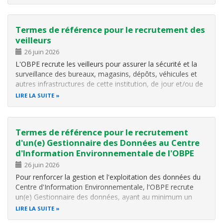
d'information, cliquer ici .
Termes de référence pour le recrutement des
veilleurs
26 juin 2026
L'OBPE recrute les veilleurs pour assurer la sécurité et la
surveillance des bureaux, magasins, dépôts, véhicules et
autres infrastructures de cette institution, de jour et/ou de
nuit. Pour plus d'informations, cliquer ici .
LIRE LA SUITE
Termes de référence pour le recrutement
d'un(e) Gestionnaire des Données au Centre
d'Information Environnementale de l'OBPE
26 juin 2026
Pour renforcer la gestion et l'exploitation des données du
Centre d'Information Environnementale, l'OBPE recrute
un(e) Gestionnaire des données, ayant au minimum un
diplôme de Bac III en Statistique ou discipline similaire.
LIRE LA SUITE
Pour plus d'informations, veuillez cliquer ici .