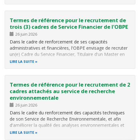
sein des aires protégées, forêts naturelles, zones humides,
et…
Termes de référence pour le recrutement de
trois (3) cadres de Service Financier de l'OBPE
26 juin 2026
Dans le cadre de renforcement de ses capacités
administratives et financières, l'OBPE envisage de recruter
un(e) Cadre du Service Financier, Titulaire d'un Master en
Comptabilité ou discipline similaire, afin de contribuer à la
LIRE LA SUITE
planification, l'exécution, le contrôle et le reporting financier
de l…
Termes de référence pour le recrutement de 2
cadres attachés au service de recherche
environnementale
26 juin 2026
Dans le cadre du renforcement des capacités techniques
de son Service de Recherche Environnementale, et afin
d'améliorer la qualité des analyses environnementales et
des études scientifiques, l'OBPE envisage de recruter un(e)
LIRE LA SUITE
Cadre titulaire au minimum d'un diplôme de niveau BAC III