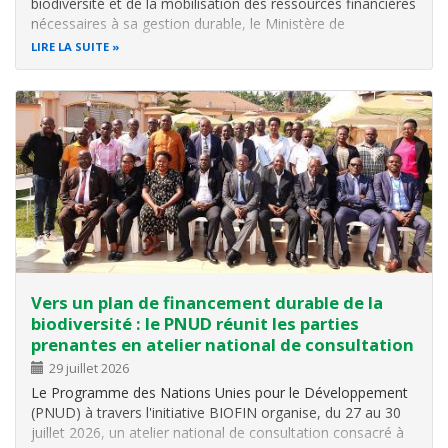
biodiversité et de la mobilisation des ressources financières
nécessaires à sa gestion durable, le Ministère de
l’Environnement, de l’Agriculture et de l’Élevage, à travers
LIRE LA SUITE
l’Office Burundais pour la Protection de l’Environnement
(OBPE), a…
Vers un plan de financement durable de la
biodiversité : le PNUD réunit les parties
prenantes en atelier national de consultation
29 juillet 2026
Le Programme des Nations Unies pour le Développement
(PNUD) à travers l'initiative BIOFIN organise, du 27 au 30
juillet 2026, un atelier national de consultation consacré à