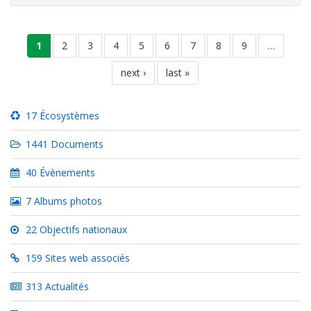
Environnementale de l'OBPE et deux activités sont alors
prévues pour réalisation :
Pagination
page
1
page
2
page
3
page
4
page
5
page
6
page
7
page
8
page
9
…
courante
page
next ›
dernière
last »
suivante
page
17 Écosystèmes
1441 Documents
40 Évènements
7 Albums photos
22 Objectifs nationaux
159 Sites web associés
313 Actualités