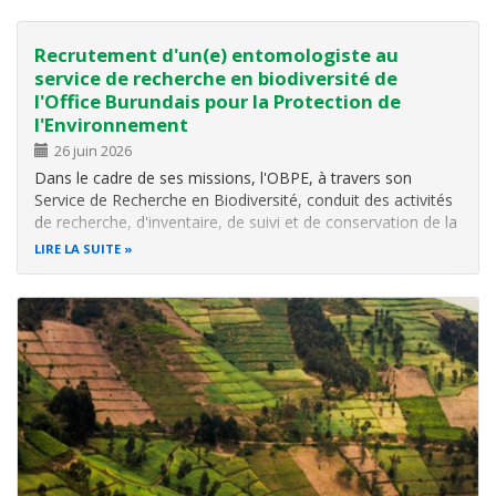
(Licence) en…
Recrutement d'un(e) entomologiste au
service de recherche en biodiversité de
l'Office Burundais pour la Protection de
l'Environnement
26 juin 2026
Dans le cadre de ses missions, l'OBPE, à travers son
Service de Recherche en Biodiversité, conduit des activités
de recherche, d'inventaire, de suivi et de conservation de la
biodiversité (faune, écosystèmes), en particulier au sein des
LIRE LA SUITE
aires protégées, forêts naturelles, zones humides et
autres…