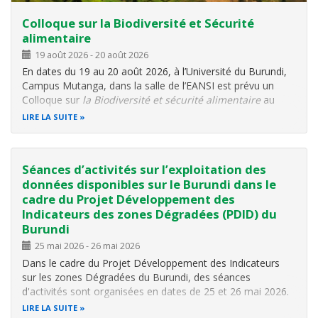
Colloque sur la Biodiversité et Sécurité
alimentaire
19 août 2026
-
20 août 2026
En dates du 19 au 20 août 2026, à l’Université du Burundi,
Campus Mutanga, dans la salle de l’EANSI est prévu un
Colloque sur
la Biodiversité et sécurité alimentaire
au
Burundi, 2026. Le colloque est organisé par l’université du
LIRE LA SUITE
Burundi via ses centres de recherche (CRAVE, CRSNE,
CURSA, CREDSR et
Séances d’activités sur l’exploitation des
données disponibles sur le Burundi dans le
cadre du Projet Développement des
Indicateurs des zones Dégradées (PDID) du
Burundi
25 mai 2026
-
26 mai 2026
Dans le cadre du Projet Développement des Indicateurs
sur les zones Dégradées du Burundi, des séances
d'activités sont organisées en dates de 25 et 26 mai 2026.
Ces séances auront lieu dans le Centre d'information
LIRE LA SUITE