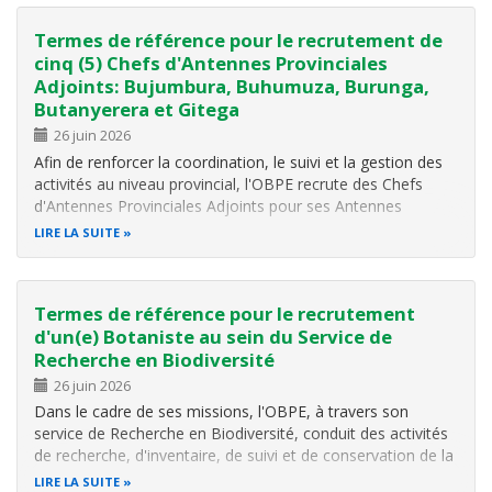
Termes de référence pour le recrutement de
cinq (5) Chefs d'Antennes Provinciales
Adjoints: Bujumbura, Buhumuza, Burunga,
Butanyerera et Gitega
26 juin 2026
Afin de renforcer la coordination, le suivi et la gestion des
activités au niveau provincial, l'OBPE recrute des Chefs
d'Antennes Provinciales Adjoints pour ses Antennes
Bujumbura, Buhumuza, Burunga, Butanyerera et Gitega,
LIRE LA SUITE
qui assisteront les Chefs d'Antennes dans leurs fonctions et
assureront leurs…
Termes de référence pour le recrutement
d'un(e) Botaniste au sein du Service de
Recherche en Biodiversité
26 juin 2026
Dans le cadre de ses missions, l'OBPE, à travers son
service de Recherche en Biodiversité, conduit des activités
de recherche, d'inventaire, de suivi et de conservation de la
Biodiversité (flore, faune, écosystèmes), en particulier au
LIRE LA SUITE