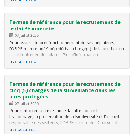
Recherche en Biodiversité de l'Office Burundais pour la
Protection de l'Environnement
Termes de référence pour le recrutement de
le (la) Pépiniériste
07 juillet 2026
Pour assurer le bon fonctionnement de ses pépinières,
l'OBPE recrute un(e) pépiniériste chargé(e) de la production
et de l'entretien des plants. Plus d'information .
LIRE LA SUITE
Termes de référence pour le recrutement de
cinq (5) chargés de la surveillance dans les
aires protégées
07 juillet 2026
Pour renforcer la surveillance, la lutte contre le
braconnage, la préservation de la Biodiversité et l'accueil
responsable des visiteurs, l'OBPE recrute des Chargés de
surveillance dans ses aires protégées. Pour plus
LIRE LA SUITE