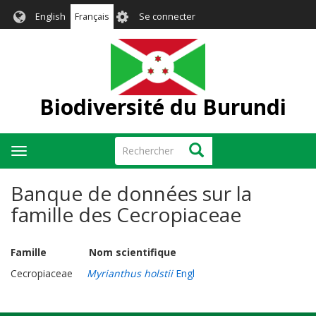
Aller
User
English
Français
Se connecter
au
account
contenu
menu
principal
Biodiversité du Burundi
Rechercher
Rechercher
Toggle
navigation
Banque de données sur la
famille des Cecropiaceae
Famille Nom scientifique
Cecropiaceae
Myrianthus holstii
Engl