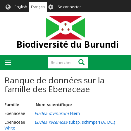
Aller
User
English
Français
Se connecter
au
account
contenu
menu
principal
Biodiversité du Burundi
Rechercher
Rechercher
Toggle
navigation
Banque de données sur la
famille des Ebenaceae
Famille Nom scientifique
Ebenaceae
Euclea divinorum
Hiern
Ebenaceae
Euclea racemosa
subsp. schimperi (A. DC.) F.
White