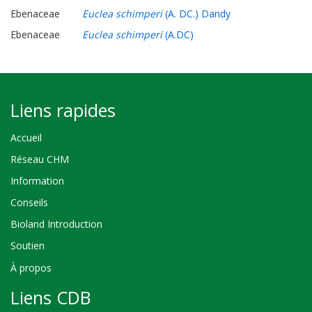
Ebenaceae
Euclea schimperi
(A. DC.) Dandy
Ebenaceae
Euclea schimperi
(A.DC)
Liens rapides
Accueil
Réseau CHM
Information
Conseils
Bioland Introduction
Soutien
À propos
Liens CDB