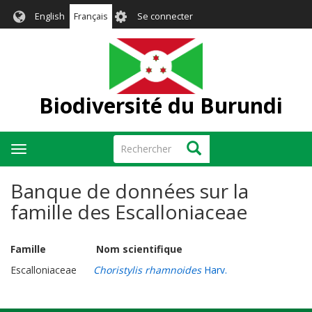
Aller
User
English
Français
Se connecter
au
account
contenu
menu
principal
Biodiversité du Burundi
Rechercher
Rechercher
Toggle
navigation
Banque de données sur la
famille des Escalloniaceae
Famille Nom scientifique
Escalloniaceae
Choristylis rhamnoides
Harv.