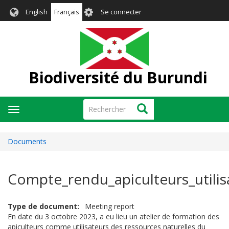
Aller
User
English
Français
Se connecter
au
account
contenu
menu
principal
Biodiversité du Burundi
Rechercher
Rechercher
Toggle
navigation
Documents
Compte_rendu_apiculteurs_utili
Type de document
Meeting report
En date du 3 octobre 2023, a eu lieu un atelier de formation des
apiculteurs comme utilisateurs des ressources naturelles du