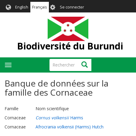
Aller
User
English
Français
Se connecter
au
account
contenu
menu
principal
Biodiversité du Burundi
Rechercher
Rechercher
Toggle
navigation
Banque de données sur la
famille des Cornaceae
Famille Nom scientifique
Cornaceae
Cornus volkensii
Harms
Cornaceae
Afrocrania volkensii (Harms) Hutch