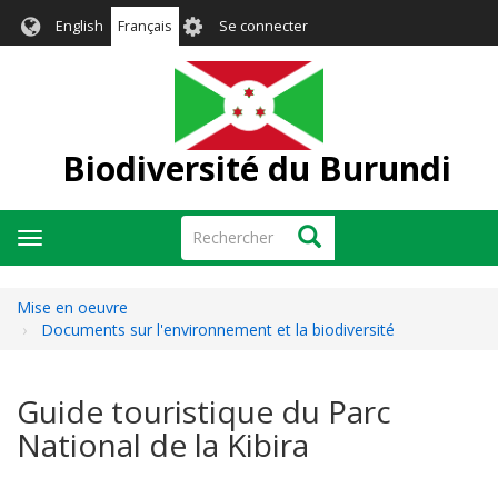
Aller
User
English
Français
Se connecter
au
account
contenu
menu
principal
Biodiversité du Burundi
Rechercher
Rechercher
Toggle
navigation
Mise en oeuvre
Documents sur l'environnement et la biodiversité
Guide touristique du Parc
National de la Kibira