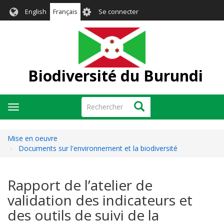
Aller
User
English
Français
Se connecter
au
account
contenu
menu
principal
Biodiversité du Burundi
Rechercher
Rechercher
Toggle
navigation
Mise en oeuvre
Documents sur l'environnement et la biodiversité
Rapport de l’atelier de
validation des indicateurs et
des outils de suivi de la