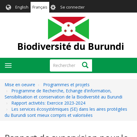
Aller
User
English
Français
Se connecter
au
account
contenu
menu
principal
Biodiversité du Burundi
Rechercher
Rechercher
Toggle
navigation
Mise en oeuvre
Programmes et projets
Programme de Recherche, Echange d'information,
Sensibilisation et conservation de la Biodiversité au Burundi
Rapport activités: Exercice 2023-2024
Les services écosystémiques (SE) dans les aires protégées
du Burundi sont mieux compris et valorisées