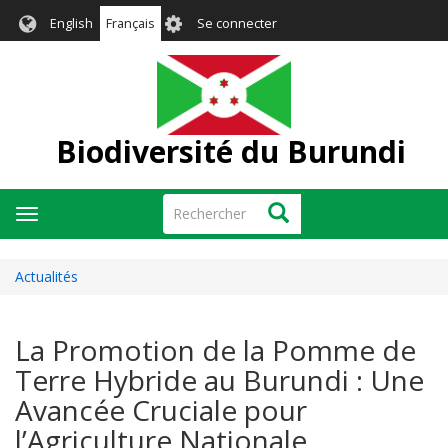
Aller
User
English
Français
Se connecter
au
account
contenu
menu
principal
Biodiversité du Burundi
Rechercher
Rechercher
Toggle
navigation
Actualités
La Promotion de la Pomme de
Terre Hybride au Burundi : Une
Avancée Cruciale pour
l’Agriculture Nationale