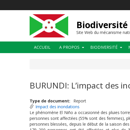
Aller
au
contenu
principal
Biodiversité
Site Web du mécanisme nati
Main
ACCUEIL
A PROPOS
BIODIVERSITÉ
navigation
BURUNDI: L’impact des ino
Type de document
Report
Impact des inondations
Le phénomène El Niño a occasionné des pluies torrent
personnes sont affectées (55% sont des femmes), pl
personnes blessées, depuis le début de la saison des 
179 200 personnes ont été affectées et plus de 3