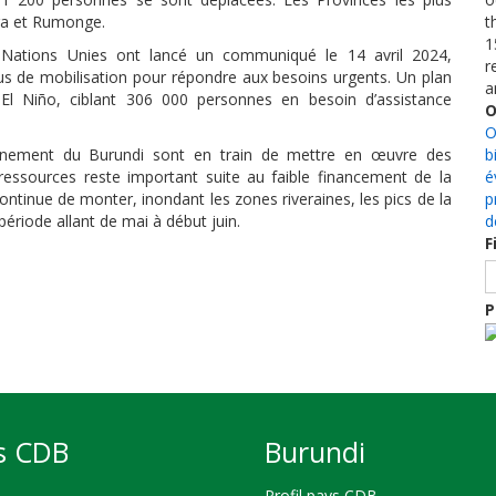
ura et Rumonge.
t
1
Nations Unies ont lancé un communiqué le 14 avril 2024,
r
lus de mobilisation pour répondre aux besoins urgents. Un plan
a
l Niño, ciblant 306 000 personnes en besoin d’assistance
O
O
ernement du Burundi sont en train de mettre en œuvre des
b
essources reste important suite au faible financement de la
é
ntinue de monter, inondant les zones riveraines, les pics de la
p
période allant de mai à début juin.
d
F
P
s CDB
Burundi
Profil pays CDB