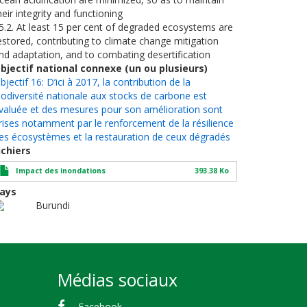
heir integrity and functioning
5.2. At least 15 per cent of degraded ecosystems are
estored, contributing to climate change mitigation
nd adaptation, and to combating desertification
bjectif national connexe (un ou plusieurs)
bjectif 16: D’ici à 2017, la contribution de la
iodiversité nationale aux stocks de carbone est
valuée et des mesures pour son amélioration sont
rises notamment par le renforcement de la résilience
es écosystèmes et la restauration de ceux dégradés
ichiers
Impact des inondations
393.38 Ko
ays
Burundi
Médias sociaux
Facebook