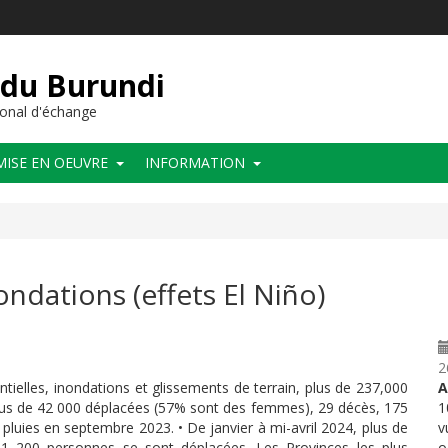
 du Burundi
onal d'échange
MISE EN OEUVRE
INFORMATION
ndations (effets El Niño)
2
ielles, inondations et glissements de terrain, plus de 237,000
A
us de 42 000 déplacées (57% sont des femmes), 29 décès, 175
1
pluies en septembre 2023. • De janvier à mi-avril 2024, plus de
v
1 200 personnes se sont déplacées. Les Provinces les plus
o