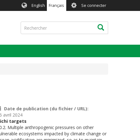
User
English
Français
Se connecter
account
menu
Rechercher
Rechercher
Date de publication (du fichier / URL)
6 avril 2024
ichi targets
0.2. Multiple anthropogenic pressures on other
ulnerable ecosystems impacted by climate change or
cean acidification are minimized, so as to maintain