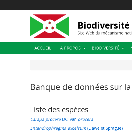
Aller
au
contenu
principal
Biodiversité
Site Web du mécanisme nati
Main
ACCUEIL
A PROPOS
BIODIVERSITÉ
navigation
Banque de données sur la 
Liste des espèces
Carapa procera
DC. var.
procera
Entandrophragma excelsum
(Dawe et Sprague)