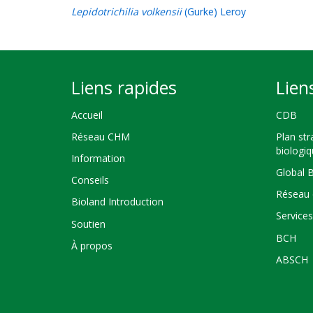
Lepidotrichilia volkensii
(Gurke) Leroy
Liens rapides
Lien
Accueil
CDB
Réseau CHM
Plan str
biologi
Information
Global 
Conseils
Réseau 
Bioland Introduction
Service
Soutien
BCH
À propos
ABSCH