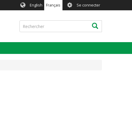
User
English
Français
Se connecter
account
menu
Rechercher
Rechercher