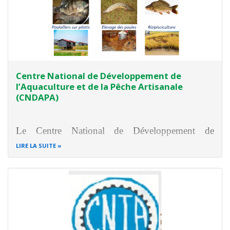
Centre National de Développement de
l’Aquaculture et de la Pêche Artisanale
(CNDAPA)
Le Centre National de Développement de
l’Aquaculture et de la Pêche Artisanale
LIRE LA SUITE
(CNDAPA) a pour missions de :
Assurer la gestion nationale du développement
de la pisciculture,
Elaborer la politique et la stratégie nationale de
développement de l’aquaculture,