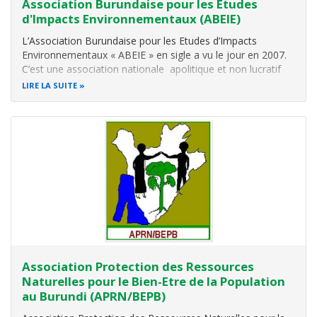
Association Burundaise pour les Etudes
d'Impacts Environnementaux (ABEIE)
L’Association Burundaise pour les Etudes d’Impacts
Environnementaux « ABEIE » en sigle a vu le jour en 2007.
C’est une association nationale apolitique et non lucratif
qui regroupe les professionnels burundais en évaluation
LIRE LA SUITE
environnementale. Elle a été agréée par l’ordonnance
ministérielle n°530
Association Protection des Ressources
Naturelles pour le Bien-Etre de la Population
au Burundi (APRN/BEPB)