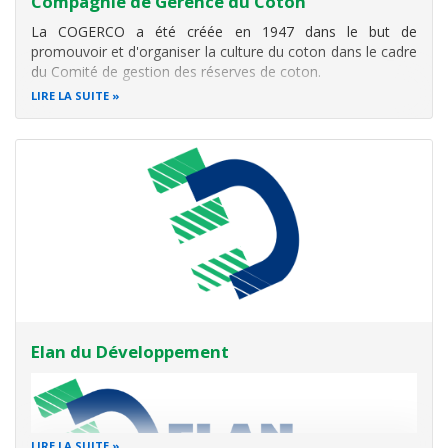
Compagnie de Gérence du Coton
La COGERCO a été créée en 1947 dans le but de
promouvoir et d'organiser la culture du coton dans le cadre
du Comité de gestion des réserves de coton.
LIRE LA SUITE
Ces fonctions comprennent:
Supervision des producteurs (vulgarisation et appui
conseil),
Fourniture d'intrants coton et fixation des prix d
Elan du Développement
LIRE LA SUITE