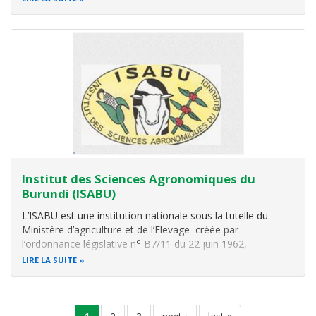
Élan du Développement - E.D.
Ensemble, bâtissons un avenir
durable, juste et prospère
Née de la volonté collective de citoyens engagés,
l'Organisation Non-Gouvernementale
Élan du
Institut des Sciences Agronomiques du
Développement (ED)
est agréée par l’Ordonnance
Burundi (ISABU)
Ministérielle n° 530/480 du 20 Octobre 2025. Inspirée par
les
L’ISABU est une institution nationale sous la tutelle du
Ministère d’agriculture et de l’Elevage créée par
o
l’ordonnance législative n
B7/11 du 22 juin 1962,
mandatée pour faire de la recherche agricole afin de fournir
LIRE LA SUITE
aux agriculteurs burundais un matériel animal et végétal
performant ainsi que
Pagination