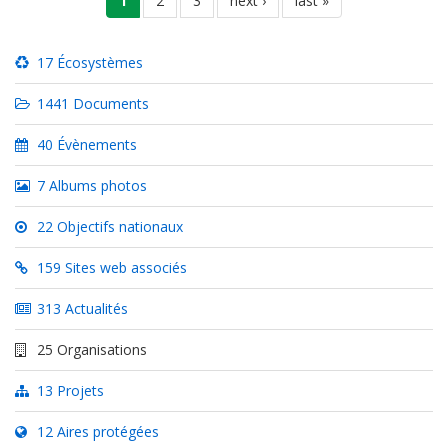
page
1
page
2
page
3
page
next ›
dernière
last »
courante
suivante
page
17 Écosystèmes
1441 Documents
40 Évènements
7 Albums photos
22 Objectifs nationaux
159 Sites web associés
313 Actualités
25 Organisations
13 Projets
12 Aires protégées