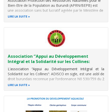
Association Protection des Ressources Naturelles pour le
Bien-Etre de la Population au Burundi (APRN/BEPB) est
une association sans but lucratif agréée par le Ministère de
l’Intérieur et de la Sécurité Publique par Ordonnance
LIRE LA SUITE
ministérielle n°530/1101 du 03/01/2003. Elle a une mission
et des
Association ‘’Appui au Développement
Intégral et la Solidarité sur les Collines:
L’association ‘’Appui au Développement Intégral et la
Solidarité sur les Collines’’: ADISCO en sigle, est une asbl de
droit burundais reconnue par l’ordonnance N0 530/759 du 2
août 2006. Elle est composée de membres souscrivant aux
LIRE LA SUITE
valeurs de l’Association et à son analyse stratégique et qui
font