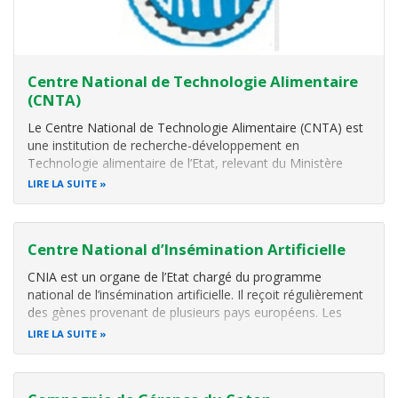
Proposer un plan de
Centre National de Technologie Alimentaire
(CNTA)
Le Centre National de Technologie Alimentaire (CNTA) est
une institution de recherche-développement en
Technologie alimentaire de l’Etat, relevant du Ministère
de l’Agriculture et de l’Elevage, Créé par décret N° 100/075
LIRE LA SUITE
du 21 mai 1993, et revu par décret N° 100/055 du 17 avril
1998. Il est doté d
Centre National d’Insémination Artificielle
CNIA est un organe de l’Etat chargé du programme
national de l’insémination artificielle. Il reçoit régulièrement
des gènes provenant de plusieurs pays européens. Les
ressources génétiques bovines seraient encore de nos
LIRE LA SUITE
jours majoritairement représentées par la race locale
«Ankolé». Dotée d’une