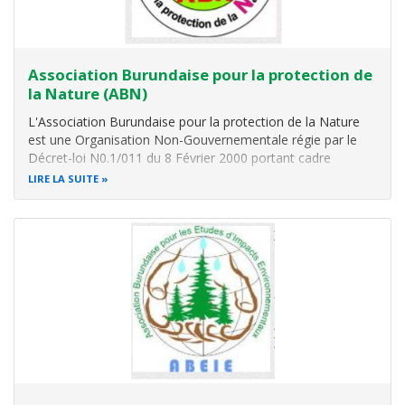
Association Burundaise pour la protection de
la Nature (ABN)
L'Association Burundaise pour la protection de la Nature
est une Organisation Non-Gouvernementale régie par le
Décret-loi N0.1/011 du 8 Février 2000 portant cadre
organique des Associations Sans But Lucratif (A.S.B.L). Elle
LIRE LA SUITE
a été agréée par l’Ordonnance Ministérielle n° 530/231 du 8
Avril 2000.
L