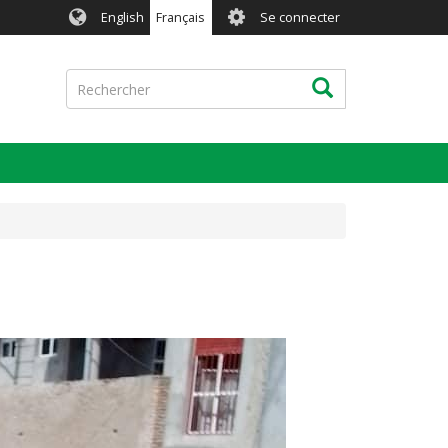
User
English
Français
Se connecter
account
menu
Rechercher
Rechercher