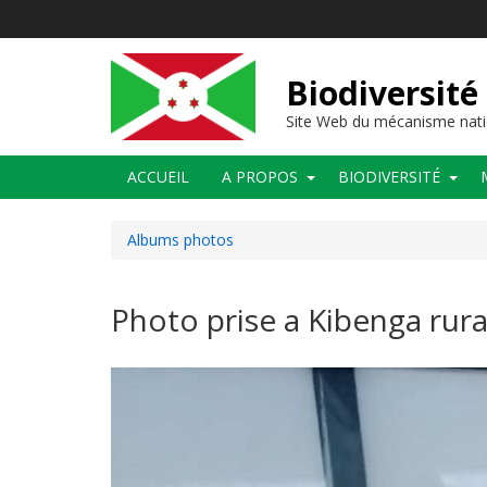
Aller
au
contenu
principal
Biodiversité
Site Web du mécanisme nati
Main
ACCUEIL
A PROPOS
BIODIVERSITÉ
navigation
Albums photos
Photo prise a Kibenga rura