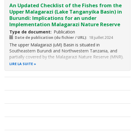
An Updated Checklist of the Fishes from the
Upper Malagarazi (Lake Tanganyika Basin) in
Burundi: Implications for an under
Implementation Malagarazi Nature Reserve
Type de document
Publication
Date de publication (du fichier / URL)
18 juillet 2024
The upper Malagarazi (uM) Basin is situated in
Southeastern Burundi and Northwestern Tanzania, and
partially covered by the Malagarazi Nature Reserve (MNR).
A checklist of fishes from the uM, in Burundi, is presented
LIRE LA SUITE
based on a literature review, a re-examination of historical
collections, and a