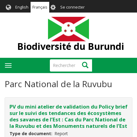
Aller
User
English
Français
Se connecter
au
account
contenu
menu
principal
Biodiversité du Burundi
Rechercher
Rechercher
Toggle
navigation
Parc National de la Ruvubu
PV du mini atelier de validation du Policy brief
sur le suivi des tendances des écosystèmes
des savanes de l’Est : Cas du Parc National de
la Ruvubu et des Monuments naturels de l’Est
Type de document
Report