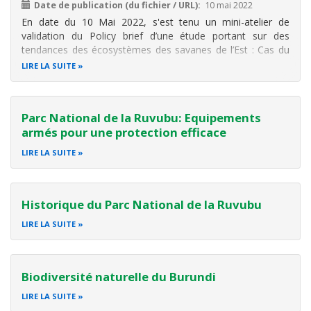
Date de publication (du fichier / URL)
10 mai 2022
En date du 10 Mai 2022, s'est tenu un mini-atelier de
validation du Policy brief d’une étude portant sur des
tendances des écosystèmes des savanes de l’Est : Cas du
Parc National de la Ruvubu et des Monuments naturels de
LIRE LA SUITE
l’Est. Cela a été organisé dans le cadre du programme de
recherche, échange d
Parc National de la Ruvubu: Equipements
armés pour une protection efficace
LIRE LA SUITE
Historique du Parc National de la Ruvubu
LIRE LA SUITE
Biodiversité naturelle du Burundi
LIRE LA SUITE