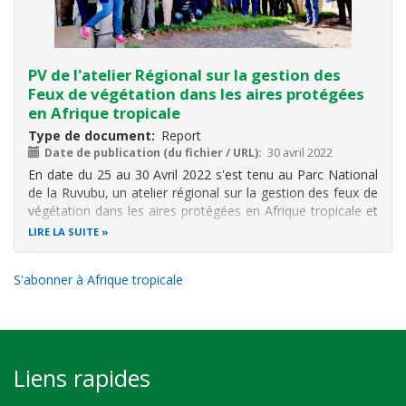
PV de l'atelier Régional sur la gestion des
Feux de végétation dans les aires protégées
en Afrique tropicale
Type de document
Report
Date de publication (du fichier / URL)
30 avril 2022
En date du 25 au 30 Avril 2022 s'est tenu au Parc National
de la Ruvubu
,
un atelier régional sur la gestion des feux de
végétation dans les aires protégées en Afrique tropicale et
cela dans le cadre du projet Suivi de la dynamique des
LIRE LA SUITE
habitats issus du programme de recherche, échange
d’information
S'abonner à Afrique tropicale
Liens rapides