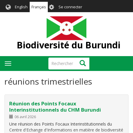
Aller
User
English
Français
Se connecter
au
account
contenu
menu
principal
Biodiversité du Burundi
Rechercher
Rechercher
Toggle
navigation
réunions trimestrielles
Réunion des Points Focaux
Interinstitutionnels du CHM Burundi
06 avril 2026
Une réunion des Points Focaux Interinstitutionnels du
Centre d'Echange d'Informations en matière de biodiversité