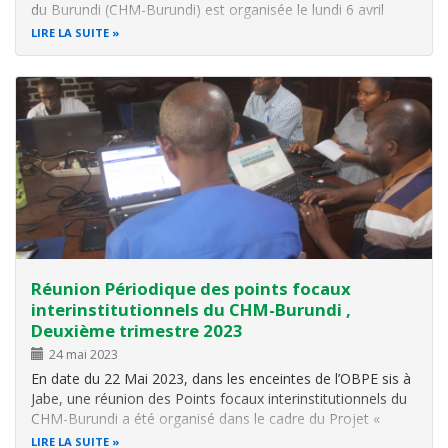
du Burundi (CHM-Burundi) est organisée le lundi 6 avril
2026 à partir de 8h30, dans la salle des réunions de l'Office
LIRE LA SUITE
Burundais pour la Protection de l'Environnement (OBPE)
sise à Jabe.
Réunion Périodique des points focaux
interinstitutionnels du CHM-Burundi ,
Deuxième trimestre 2023
24 mai 2023
En date du 22 Mai 2023, dans les enceintes de l’OBPE sis à
Jabe, une réunion des Points focaux interinstitutionnels du
CHM-Burundi a été organisé dans le cadre du Projet «
CHM-OBPE» du Programme de recherche, d’échange
LIRE LA SUITE