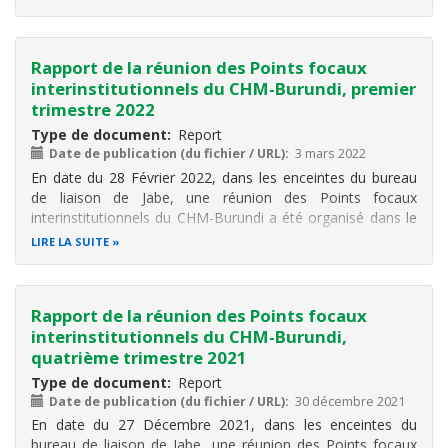
d’information, de sensibilisation et de conservation de la
biodiversité au…
Rapport de la réunion des Points focaux
interinstitutionnels du CHM-Burundi, premier
trimestre 2022
Type de document
Report
Date de publication (du fichier / URL)
3 mars 2022
En date du 28 Février 2022, dans les enceintes du bureau
de liaison de Jabe, une réunion des Points focaux
interinstitutionnels du CHM-Burundi a été organisé dans le
cadre du Projet « CHM-OBPE» du Programme de
LIRE LA SUITE
recherche, d’échange d’information, de sensibilisation et de
conservation de la
Rapport de la réunion des Points focaux
interinstitutionnels du CHM-Burundi,
quatrième trimestre 2021
Type de document
Report
Date de publication (du fichier / URL)
30 décembre 2021
En date du 27 Décembre 2021, dans les enceintes du
bureau de liaison de Jabe, une réunion des Points focaux