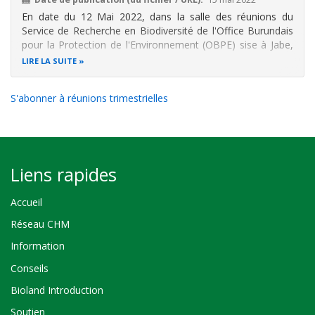
En date du 12 Mai 2022, dans la salle
des réunions du
Service de Recherche en Biodiversité de l'Office Burundais
pour la Protection de l'Environnement (OBPE) sise à Jabe,
une réunion des Points focaux interinstitutionnels du CHM-
LIRE LA SUITE
Burundi a été organisé dans le cadre du Projet «
CHMOBPE» du Programme
S'abonner à réunions trimestrielles
Liens rapides
Accueil
Réseau CHM
Information
Conseils
Bioland Introduction
Soutien