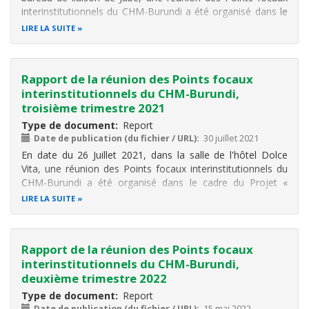
interinstitutionnels du CHM-Burundi a été organisé dans le
cadre du Projet « CHM-OBPE» du Programme de
LIRE LA SUITE
recherche, d’échange d’information, de sensibilisation et de
conservation de la
Rapport de la réunion des Points focaux
interinstitutionnels du CHM-Burundi,
troisième trimestre 2021
Type de document
Report
Date de publication (du fichier / URL)
30 juillet 2021
En date du 26 Juillet 2021, dans la salle de l'hôtel Dolce
Vita, une réunion des Points focaux interinstitutionnels du
CHM-Burundi a été organisé dans le cadre du Projet «
CHM-OBPE» du Programme de recherche, d’échange
LIRE LA SUITE
d’information, de sensibilisation et de conservation de la
biodiversité au
Rapport de la réunion des Points focaux
interinstitutionnels du CHM-Burundi,
deuxième trimestre 2022
Type de document
Report
Date de publication (du fichier / URL)
15 mai 2022