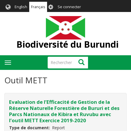
Aller
User
English
Français
Se connecter
au
account
contenu
menu
principal
Biodiversité du Burundi
Rechercher
Rechercher
Toggle
navigation
Outil METT
Evaluation de l’Efficacité de Gestion de la
Réserve Naturelle Forestière de Bururi et des
Parcs Nationaux de Kibira et Ruvubu avec
l’outil METT Exercice 2019-2020
Type de document
Report