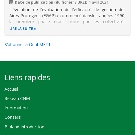
Date de publication (du fichier / URL)
1 avril 2021
L’évolution de l’évaluation de l’efficacité de gestion des
Aires Protégées (EGAP)
a commencé dans
les années 1990,
la première phase étant piloté par les collectivités
universitaires et les organisations
non Gouvernementales
LIRE LA SUITE
(ONG). Dans la deuxième phase, les évaluations de l’EGAP
sont devenues,
pou
S'abonner à Outil METT
Liens rapides
Accueil
Réseau CHM
Information
Conseils
Bioland Introduction