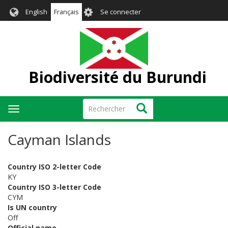
Aller
User
English
Français
Se connecter
au
account
contenu
menu
principal
Biodiversité du Burundi
Rechercher
Rechercher
Toggle
navigation
Cayman Islands
Country ISO 2-letter Code
KY
Country ISO 3-letter Code
CYM
Is UN country
Off
Official name