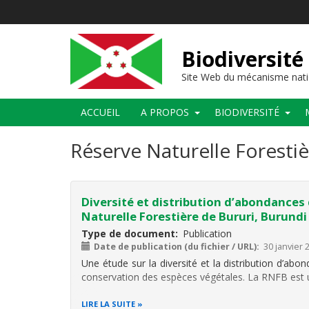
Aller
au
contenu
principal
Biodiversité
Site Web du mécanisme nati
Main
ACCUEIL
A PROPOS
BIODIVERSITÉ
navigation
Réserve Naturelle Forestiè
Diversité et distribution d’abondances
Naturelle Forestière de Bururi, Burundi
Type de document
Publication
Date de publication (du fichier / URL)
30 janvier 
Une étude sur la diversité et la distribution d’ab
conservation des espèces végétales. La RNFB est u
LIRE LA SUITE