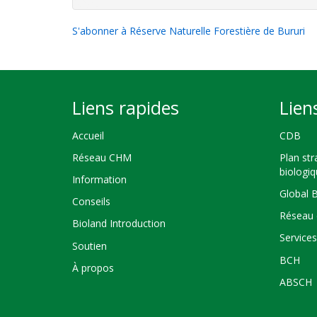
S'abonner à Réserve Naturelle Forestière de Bururi
Liens rapides
Lien
Accueil
CDB
Réseau CHM
Plan str
biologi
Information
Global 
Conseils
Réseau 
Bioland Introduction
Service
Soutien
BCH
À propos
ABSCH