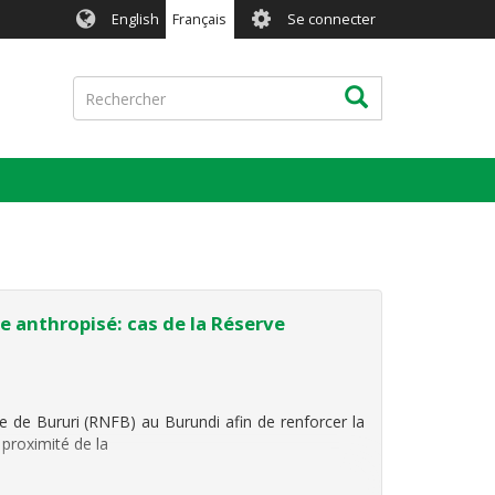
User
English
Français
Se connecter
account
menu
Rechercher
Rechercher
 anthropisé: cas de la Réserve
re de Bururi (RNFB) au Burundi afin de renforcer la
proximité de la