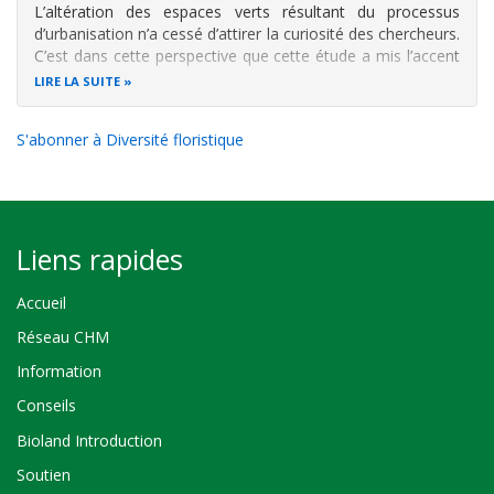
L’altération des espaces verts résultant du processus
d’urbanisation n’a cessé d’attirer la curiosité des chercheurs.
C’est dans cette perspective que cette étude a mis l’accent
sur la connaissance de la flore caractéristique des espaces
LIRE LA SUITE
verts de la ville de Bujumbura (Burundi). Les résultats ont
S'abonner à Diversité floristique
Liens rapides
Accueil
Réseau CHM
Information
Conseils
Bioland Introduction
Soutien