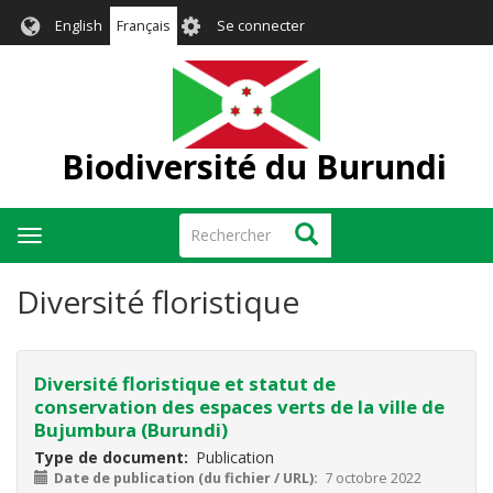
Aller
User
English
Français
Se connecter
au
account
contenu
menu
principal
Biodiversité du Burundi
Rechercher
Rechercher
Toggle
navigation
Diversité floristique
Diversité floristique et statut de
conservation des espaces verts de la ville de
Bujumbura (Burundi)
Type de document
Publication
Date de publication (du fichier / URL)
7 octobre 2022