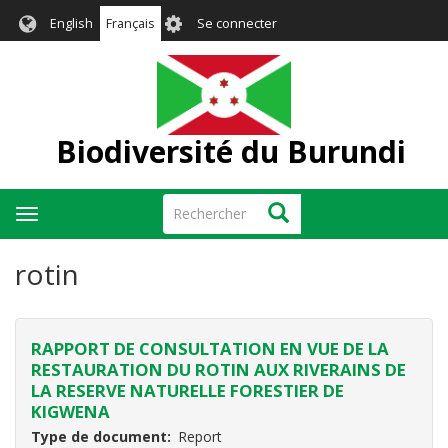
Aller
User
English
Français
Se connecter
au
account
contenu
menu
principal
Biodiversité du Burundi
Rechercher
Rechercher
Toggle
navigation
rotin
RAPPORT DE CONSULTATION EN VUE DE LA
RESTAURATION DU ROTIN AUX RIVERAINS DE
LA RESERVE NATURELLE FORESTIER DE
KIGWENA
Type de document
Report