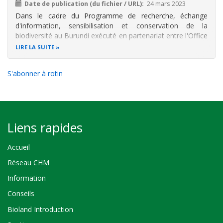
Date de publication (du fichier / URL)
24 mars 2023
Dans le cadre du Programme de recherche, échange
d'information, sensibilisation et conservation de la
biodiversité au Burundi exécuté en partenariat entre l'Office
Burundais pour la Protection de l'Environnement (OBPE) et
LIRE LA SUITE
l'Institut Royal des Sciences Naturelles de Belgique
(IRSNB), il a été
S'abonner à rotin
Liens rapides
Accueil
Réseau CHM
Information
Conseils
Bioland Introduction