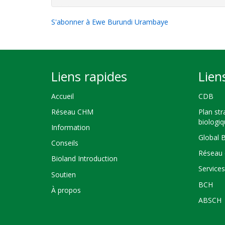
S'abonner à Ewe Burundi Urambaye
Liens rapides
Lien
Accueil
CDB
Réseau CHM
Plan str
biologi
Information
Global 
Conseils
Réseau 
Bioland Introduction
Service
Soutien
BCH
À propos
ABSCH