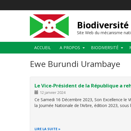
Aller
au
contenu
principal
Biodiversité
Site Web du mécanisme nati
Main
ACCUEIL
A PROPOS
BIODIVERSITÉ
navigation
Ewe Burundi Urambaye
Le Vice-Président de la République a re
12 janvier 2024
Ce Samedi 16 Décembre 2023, Son Excellence le Vi
la Journée Nationale de l’Arbre, édition 2023, sou
LIRE LA SUITE