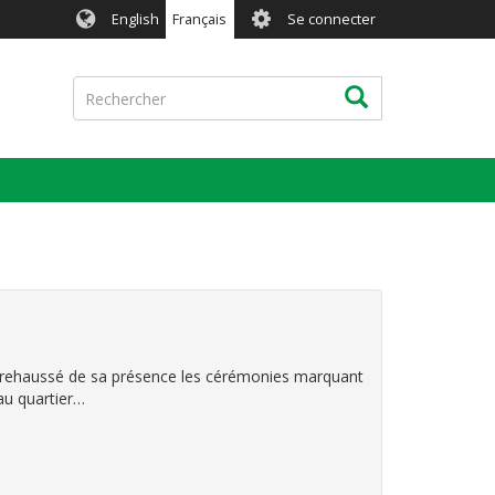
User
English
Français
Se connecter
account
menu
Rechercher
Rechercher
a rehaussé de sa présence les cérémonies marquant
au quartier…