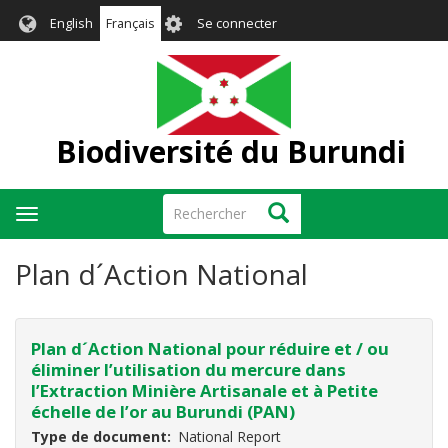
Aller
User
English
Français
Se connecter
au
account
contenu
menu
principal
Biodiversité du Burundi
Rechercher
Rechercher
Toggle
navigation
Plan d´Action National
Plan d´Action National pour réduire et / ou
éliminer l’utilisation du mercure dans
l’Extraction Minière Artisanale et à Petite
échelle de l’or au Burundi (PAN)
Type de document
National Report