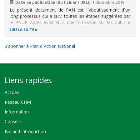
Date de publication (du fichier / URL)
1 décembre 2019
Le présent document de PAN est l´aboutissement d´un
long processus qui a suivi toutes les étapes suggérées par
le PNUE. Après avoir suivi une formation sur les outils d
´enquête et d´évaluation sur l´utilisation du mercure dans
LIRE LA SUITE
les Exploitations minières et à petite échelle de l´or, des
équipes d
S'abonner à Plan d´Action National
Liens rapides
Accueil
Réseau CHM
Information
Conseils
Bioland Introduction